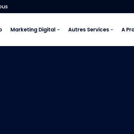
ous
b
Marketing Digital
Autres Services
A Pr
te web