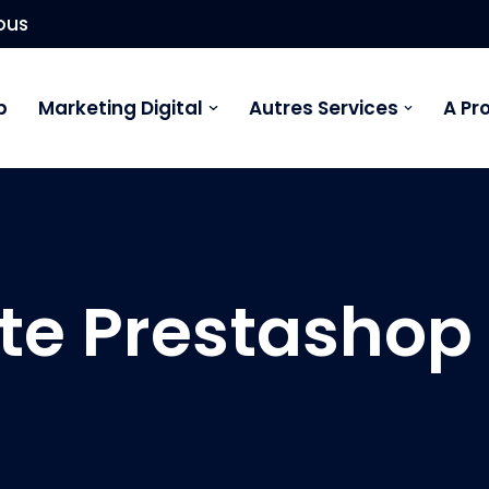
ous
b
Marketing Digital
Autres Services
A Pr
ite Prestashop