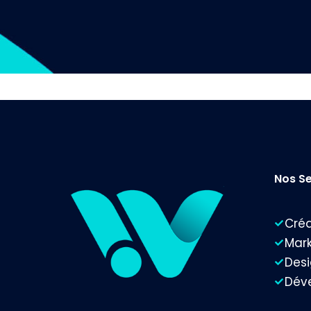
Nos Se
Créa
Mark
Desi
Dév