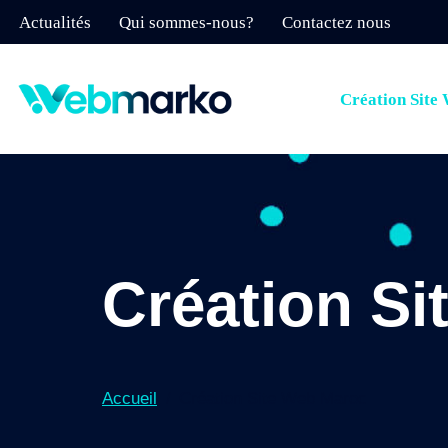
Actualités
Qui sommes-nous?
Contactez nous
Aller
au
Création Site
contenu
Création S
Accueil
Création Site Web Maroc